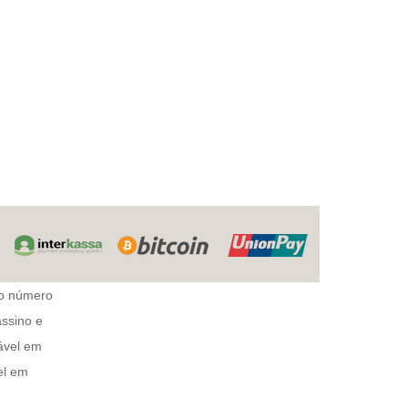
 o número
assino e
cável em
el em