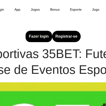
gin
App
Jogos
Bonus
Esporte
Jogo
s de 100% no primeiro depósito, até R$8.100. Jogue mais de 4.000 jog
 suporte 24/7.
Fazer login
Registrar-se
ortivas 35BET: Fut
se de Eventos Espo