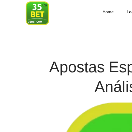
Skip
Home
Lo
to
Cadastre-se na 35BET e aproveite um bônu
content
Plataforma segura, pagamentos rápidos e
Apostas Esp
Análi