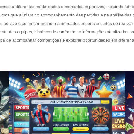
esso a diferentes modalidades e mercados esportivos, incluindo futebo
 recursos que ajudam no acompanhamento das partidas e na análise das 
os ao vivo e conhecer melhor os mercados esportivos antes de realiza
e das equipes, histórico de confrontos e informações atualizadas sob
ica de acompanhar competições e explorar oportunidades em diferent