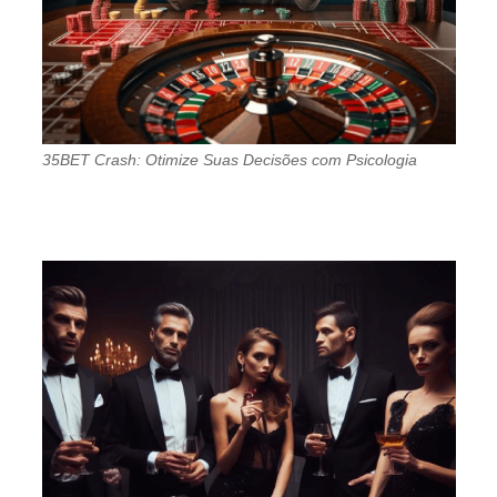
35BET Crash: Otimize Suas Decisões com Psicologia