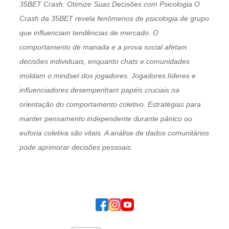
35BET Crash: Otimize Suas Decisões com Psicologia O
Crash da 35BET revela fenômenos de psicologia de grupo
que influenciam tendências de mercado. O
comportamento de manada e a prova social afetam
decisões individuais, enquanto chats e comunidades
moldam o mindset dos jogadores. Jogadores líderes e
influenciadores desempenham papéis cruciais na
orientação do comportamento coletivo. Estratégias para
manter pensamento independente durante pânico ou
euforia coletiva são vitais. A análise de dados comunitários
pode aprimorar decisões pessoais.