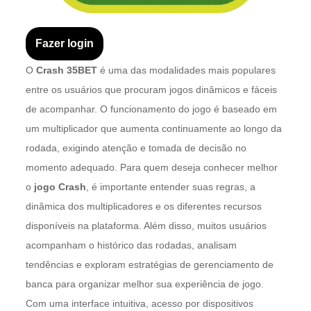
Fazer login
O
Crash 35BET
é uma das modalidades mais populares
entre os usuários que procuram jogos dinâmicos e fáceis
de acompanhar. O funcionamento do jogo é baseado em
um multiplicador que aumenta continuamente ao longo da
rodada, exigindo atenção e tomada de decisão no
momento adequado. Para quem deseja conhecer melhor
o
jogo Crash
, é importante entender suas regras, a
dinâmica dos multiplicadores e os diferentes recursos
disponíveis na plataforma. Além disso, muitos usuários
acompanham o histórico das rodadas, analisam
tendências e exploram estratégias de gerenciamento de
banca para organizar melhor sua experiência de jogo.
Com uma interface intuitiva, acesso por dispositivos